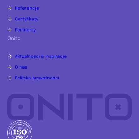
Referencje
Certyfikaty
Partnerzy
Onito
Aktualności & Inspiracje
O nas
Polityka prywatności