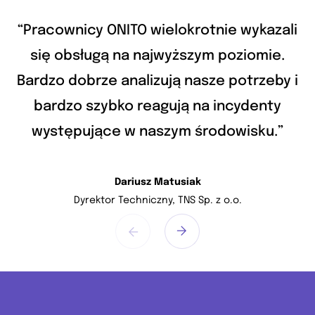
ali
“Pracownicy ONITO wielokrotnie wykazali
“
.
się obsługą na najwyższym poziomie.
y i
Bardzo dobrze analizują nasze potrzeby i
Ba
y
bardzo szybko reagują na incydenty
”
występujące w naszym środowisku.”
Dariusz Matusiak
Dyrektor Techniczny, TNS Sp. z o.o.