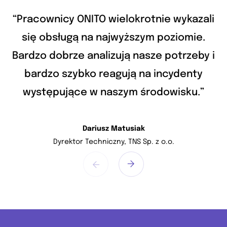
ali
“Pracownicy ONITO wielokrotnie wykazali
“P
.
się obsługą na najwyższym poziomie.
y i
Bardzo dobrze analizują nasze potrzeby i
Ba
bardzo szybko reagują na incydenty
”
występujące w naszym środowisku.”
Dariusz Matusiak
Dyrektor Techniczny, TNS Sp. z o.o.