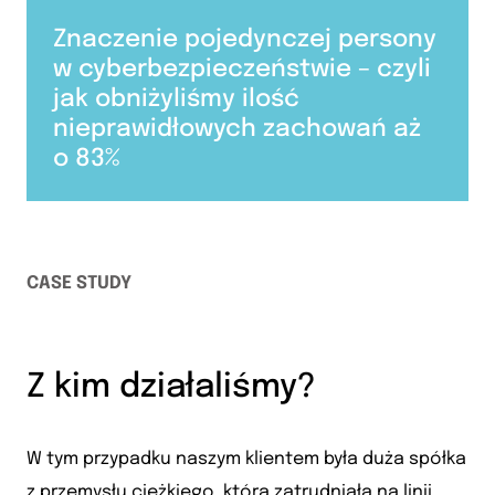
Znaczenie pojedynczej persony
w cyberbezpieczeństwie – czyli
jak obniżyliśmy ilość
nieprawidłowych zachowań aż
o 83%
CASE STUDY
Z kim działaliśmy?
W tym przypadku naszym klientem była duża spółka
z przemysłu ciężkiego, która zatrudniała na linii