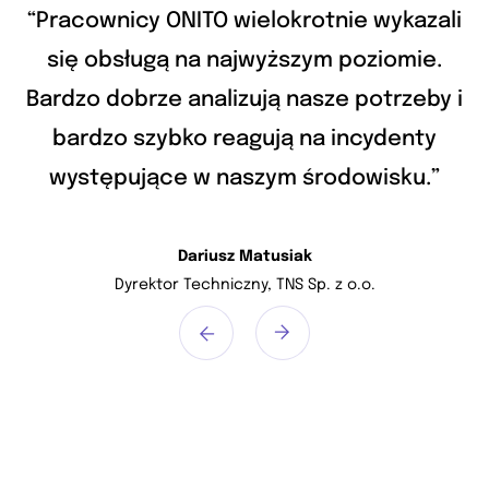
ali
“Pracownicy ONITO wielokrotnie wykazali
“P
.
się obsługą na najwyższym poziomie.
y i
Bardzo dobrze analizują nasze potrzeby i
Ba
bardzo szybko reagują na incydenty
”
występujące w naszym środowisku.”
Dariusz Matusiak
Dyrektor Techniczny, TNS Sp. z o.o.